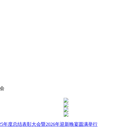
易会
25年度总结表彰大会暨2026年迎新晚宴圆满举行