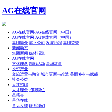
AG在线官网
AG在线官网-AG在线官网（中国）
AG在线官网-AG在线官网（中国）
集团简介
旗下公司
发展历程
集团荣誉
新闻动态
集团新闻
媒体报道
AG在线官网
文化理念
精彩活动
星华故事
投资产业
文旅运营与融合
城市更新与改造
美丽乡村与赋能
社会公益
人才招聘
人才理念
招聘职位
星籍会
星华在线
意见反馈
联系我们