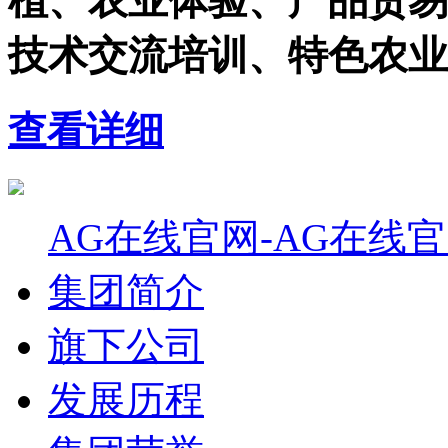
植、农业体验、产品贸易
技术交流培训、特色农业
查看详细
AG在线官网-AG在线
集团简介
旗下公司
发展历程