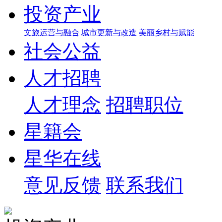
投资产业
文旅运营与融合
城市更新与改造
美丽乡村与赋能
社会公益
人才招聘
人才理念
招聘职位
星籍会
星华在线
意见反馈
联系我们