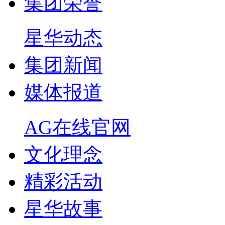
集团荣誉
星华动态
集团新闻
媒体报道
AG在线官网
文化理念
精彩活动
星华故事