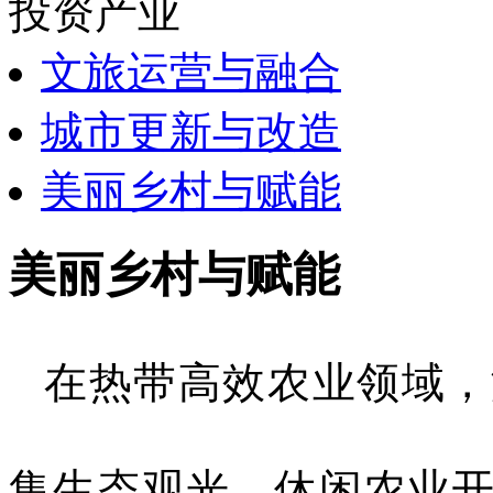
投资产业
文旅运营与融合
城市更新与改造
美丽乡村与赋能
美丽乡村与赋能
在热带高效农业领域，
集生态观光、休闲农业