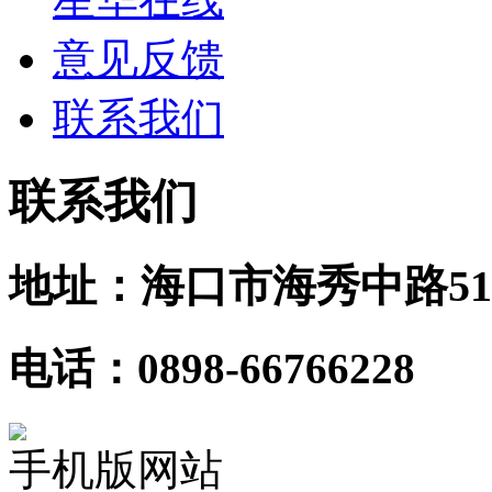
意见反馈
联系我们
联系我们
地址：海口市海秀中路51
电话：0898-66766228
手机版网站